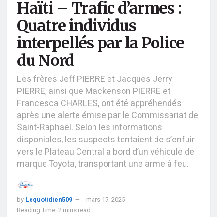
Haïti – Trafic d’armes :
Quatre individus
interpellés par la Police
du Nord
Les frères Jeff PIERRE et Jacques Jerry
PIERRE, ainsi que Mackenson PIERRE et
Francesca CHARLES, ont été appréhendés
après une alerte émise par le Commissariat de
Saint-Raphaël. Selon les informations
disponibles, les suspects tentaient de s’enfuir
vers le Plateau Central à bord d’un véhicule de
marque Toyota, transportant une arme à feu.
by
Lequotidien509
mars 17, 2025
Reading Time: 2 mins read