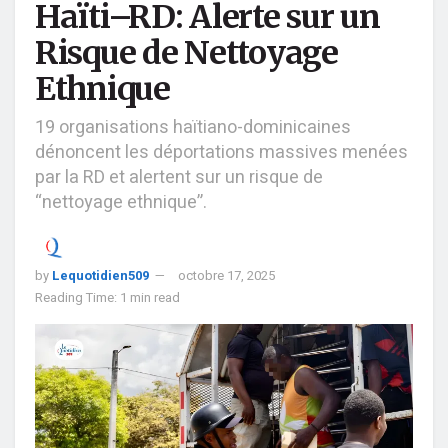
Haïti–RD: Alerte sur un
Risque de Nettoyage
Ethnique
19 organisations haïtiano-dominicaines
dénoncent les déportations massives menées
par la RD et alertent sur un risque de
“nettoyage ethnique”.
by
Lequotidien509
octobre 17, 2025
Reading Time: 1 min read