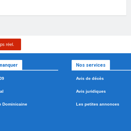
ps réel.
 manquer
Nos services
09
Avis de décès
al
Avis juridiques
e Dominicaine
Les petites annonces