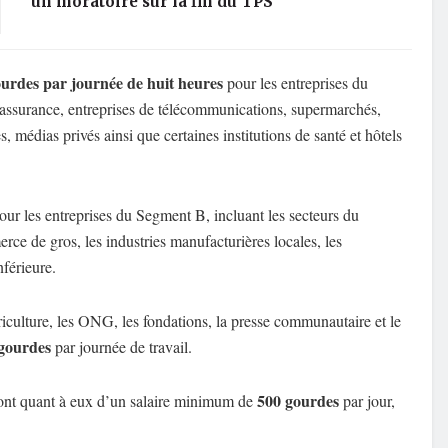
un moratoire sur la fin du TPS
ourdes par journée de huit heures
pour les entreprises du
ssurance, entreprises de télécommunications, supermarchés,
s, médias privés ainsi que certaines institutions de santé et hôtels
ur les entreprises du Segment B, incluant les secteurs du
rce de gros, les industries manufacturières locales, les
nférieure.
riculture, les ONG, les fondations, la presse communautaire et le
gourdes
par journée de travail.
500 gourdes
ont quant à eux d’un salaire minimum de
par jour,