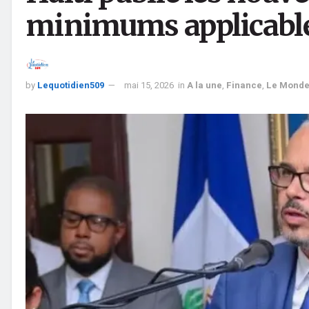
minimums applicables
by
Lequotidien509
mai 15, 2026
in
A la une
,
Finance
,
Le Monde