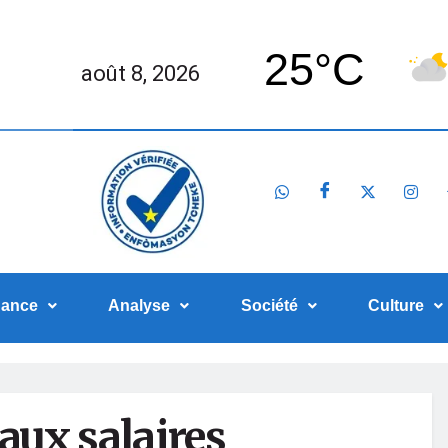
25°C
août 8, 2026
nance
Analyse
Société
Culture
eaux salaires