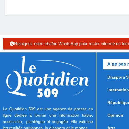
Rejoignez notre chaîne WhatsApp pour rester informé en tem
A ne pas
Diaspora 5
Internation
Républiqu
Le Quotidien 509 est une agence de presse en
ligne dédiée à fournir une information fiable,
Opinion
accessible, plurilingue et engagée. Elle valorise
les réalités haïtiennes, la diaspora et le monde.
Arts