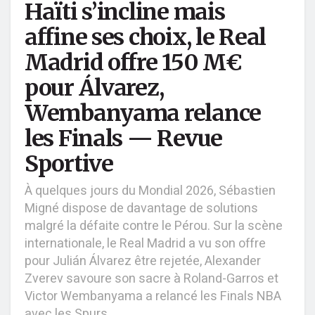
Haïti s’incline mais
affine ses choix, le Real
Madrid offre 150 M€
pour Álvarez,
Wembanyama relance
les Finals — Revue
Sportive
À quelques jours du Mondial 2026, Sébastien
Migné dispose de davantage de solutions
malgré la défaite contre le Pérou. Sur la scène
internationale, le Real Madrid a vu son offre
pour Julián Álvarez être rejetée, Alexander
Zverev savoure son sacre à Roland-Garros et
Victor Wembanyama a relancé les Finals NBA
avec les Spurs.