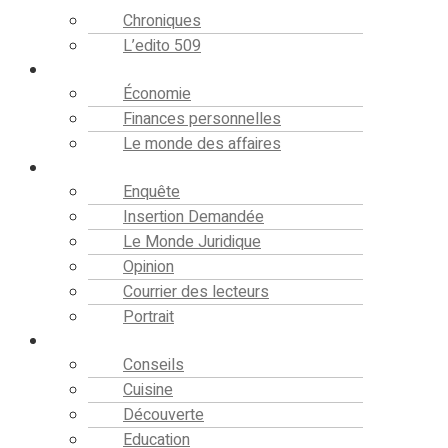
Chroniques
L’edito 509
Finance
Économie
Finances personnelles
Le monde des affaires
Analyse
Enquête
Insertion Demandée
Le Monde Juridique
Opinion
Courrier des lecteurs
Portrait
Société
Conseils
Cuisine
Découverte
Education