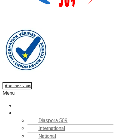
Faire un don
Abonnez-vous
Menu
Accueil
Actualités
Diaspora 509
International
National