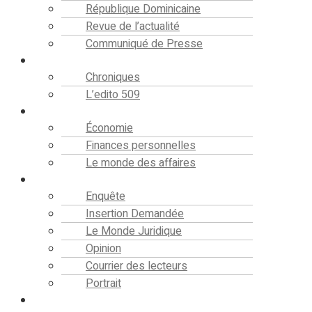
République Dominicaine
Revue de l’actualité
Communiqué de Presse
Editorial
Chroniques
L’edito 509
Finance
Économie
Finances personnelles
Le monde des affaires
Analyse
Enquête
Insertion Demandée
Le Monde Juridique
Opinion
Courrier des lecteurs
Portrait
Société