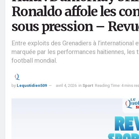
Ronaldo affole les c
sous pression – Revu
Entre exploits des Grenadiers à l’international e
marquée par les performances haïtiennes, les 
football mondial.
by
Lequotidien509
avril 4, 2026
in
Sport
Reading Time: 4 mins re