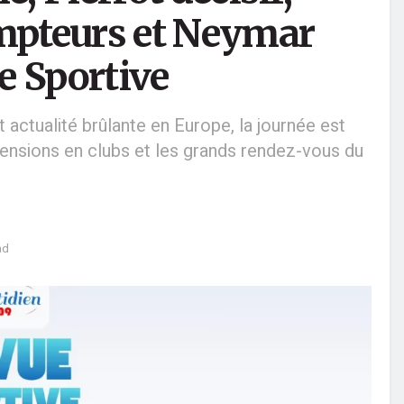
ompteurs et Neymar
e Sportive
t actualité brûlante en Europe, la journée est
tensions en clubs et les grands rendez-vous du
ad