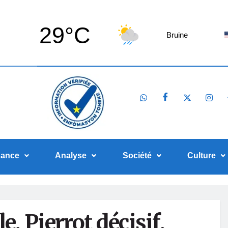
29°C
6
Bruine
nance
Analyse
Société
Culture
e, Pierrot décisif,