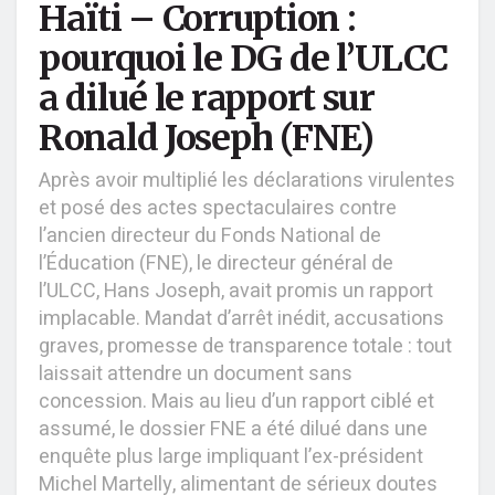
Haïti – Corruption :
pourquoi le DG de l’ULCC
a dilué le rapport sur
Ronald Joseph (FNE)
Après avoir multiplié les déclarations virulentes
et posé des actes spectaculaires contre
l’ancien directeur du Fonds National de
l’Éducation (FNE), le directeur général de
l’ULCC, Hans Joseph, avait promis un rapport
implacable. Mandat d’arrêt inédit, accusations
graves, promesse de transparence totale : tout
laissait attendre un document sans
concession. Mais au lieu d’un rapport ciblé et
assumé, le dossier FNE a été dilué dans une
enquête plus large impliquant l’ex-président
Michel Martelly, alimentant de sérieux doutes