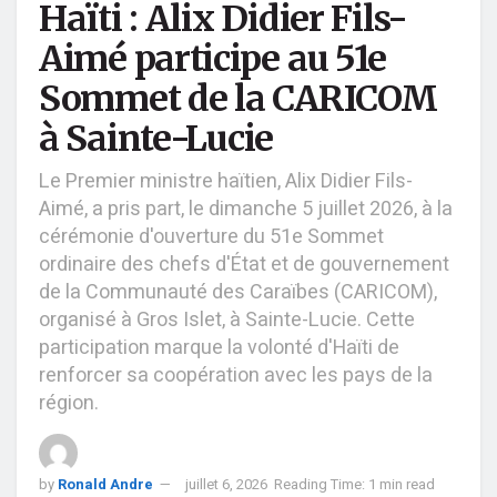
Haïti : Alix Didier Fils-
Aimé participe au 51e
Sommet de la CARICOM
à Sainte-Lucie
Le Premier ministre haïtien, Alix Didier Fils-
Aimé, a pris part, le dimanche 5 juillet 2026, à la
cérémonie d'ouverture du 51e Sommet
ordinaire des chefs d'État et de gouvernement
de la Communauté des Caraïbes (CARICOM),
organisé à Gros Islet, à Sainte-Lucie. Cette
participation marque la volonté d'Haïti de
renforcer sa coopération avec les pays de la
région.
by
Ronald Andre
juillet 6, 2026
Reading Time: 1 min read