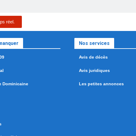
ps réel.
 manquer
Nos services
09
Avis de décès
al
Avis juridiques
e Dominicaine
Les petites annonces
s