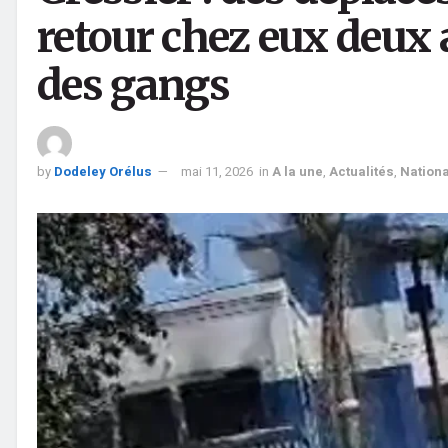
retour chez eux deux 
des gangs
by
Dodeley Orélus
mai 11, 2026
in
A la une
,
Actualités
,
Nationa