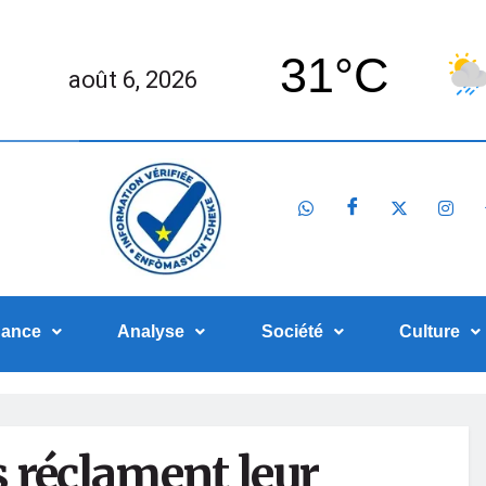
31°C
août 6, 2026
nance
Analyse
Société
Culture
s réclament leur