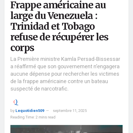
Frappe américaine au
large du Venezuela :
Trinidad et Tobago
refuse de récupérer les
corps
La Première ministre Kamla Persad-Bissessar
a réaffirmé que son gouvernement n’engagera
aucune dépense pour rechercher les victimes
de la frappe américaine contre un bateau
suspecté de narcotrafic.
by
Lequotidien509
septembre 11, 2025
Reading Time: 2 mins read