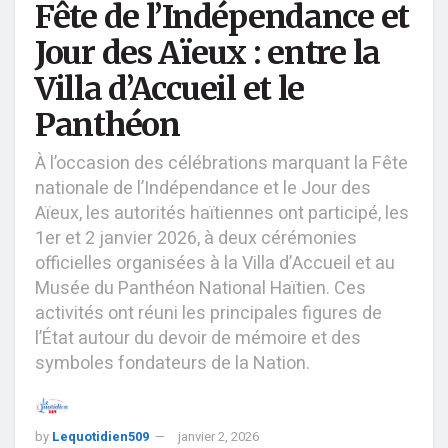
Fête de l’Indépendance et
Jour des Aïeux : entre la
Villa d’Accueil et le
Panthéon
À l’occasion des célébrations marquant la Fête
nationale de l’Indépendance et le Jour des
Aïeux, les autorités haïtiennes ont participé, les
1er et 2 janvier 2026, à deux cérémonies
officielles organisées à la Villa d’Accueil et au
Musée du Panthéon National Haïtien. Ces
activités ont réuni les principales figures de
l’État autour du devoir de mémoire et des
symboles fondateurs de la Nation.
by
Lequotidien509
janvier 2, 2026