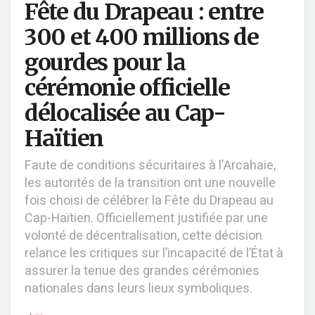
Fête du Drapeau : entre
300 et 400 millions de
gourdes pour la
cérémonie officielle
délocalisée au Cap-
Haïtien
Faute de conditions sécuritaires à l’Arcahaie,
les autorités de la transition ont une nouvelle
fois choisi de célébrer la Fête du Drapeau au
Cap-Haïtien. Officiellement justifiée par une
volonté de décentralisation, cette décision
relance les critiques sur l’incapacité de l’État à
assurer la tenue des grandes cérémonies
nationales dans leurs lieux symboliques.