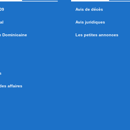
09
Avis de décès
al
Avis juridiques
e Dominicaine
Les petites annonces
s
es affaires