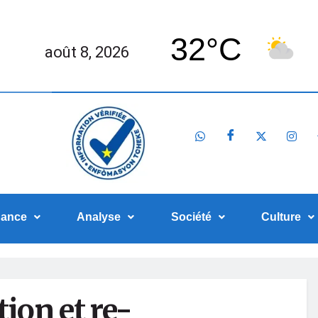
32°C
août 8, 2026
nance
Analyse
Société
Culture
ion et re-