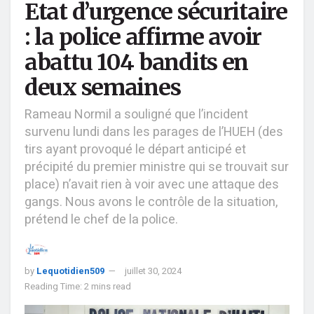
Etat d’urgence sécuritaire
: la police affirme avoir
abattu 104 bandits en
deux semaines
Rameau Normil a souligné que l’incident
survenu lundi dans les parages de l’HUEH (des
tirs ayant provoqué le départ anticipé et
précipité du premier ministre qui se trouvait sur
place) n’avait rien à voir avec une attaque des
gangs. Nous avons le contrôle de la situation,
prétend le chef de la police.
by
Lequotidien509
juillet 30, 2024
Reading Time: 2 mins read