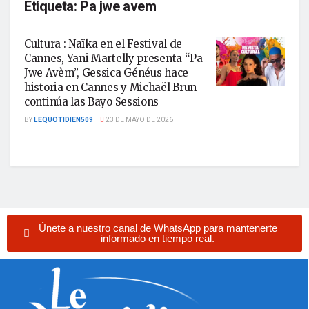
Etiqueta:
Pa jwe avem
Cultura : Naïka en el Festival de
Cannes, Yani Martelly presenta “Pa
Jwe Avèm”, Gessica Généus hace
historia en Cannes y Michaël Brun
continúa las Bayo Sessions
BY
LEQUOTIDIEN509
23 DE MAYO DE 2026
Únete a nuestro canal de WhatsApp para mantenerte
informado en tiempo real.