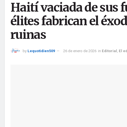
Haití vaciada de sus 
élites fabrican el éxo
ruinas
by
Lequotidien509
26 de enero de 2026
in
Editorial
,
El e