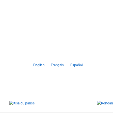
zas
Análisis
Sociedad
Cultura
English
Français
Español