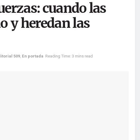
fuerzas: cuando las
do y heredan las
ditorial 509
,
En portada
Reading Time: 3 mins read