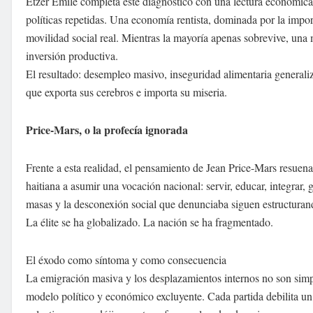
Étzer Émile completa este diagnóstico con una lectura económica 
políticas repetidas. Una economía rentista, dominada por la impor
movilidad social real. Mientras la mayoría apenas sobrevive, una 
inversión productiva.
El resultado: desempleo masivo, inseguridad alimentaria generali
que exporta sus cerebros e importa su miseria.
Price-Mars, o la profecía ignorada
Frente a esta realidad, el pensamiento de Jean Price-Mars resuen
haitiana a asumir una vocación nacional: servir, educar, integrar, g
masas y la desconexión social que denunciaba siguen estructuran
La élite se ha globalizado. La nación se ha fragmentado.
El éxodo como síntoma y como consecuencia
La emigración masiva y los desplazamientos internos no son simple
modelo político y económico excluyente. Cada partida debilita un 