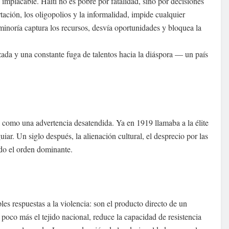
implacable. Haití no es pobre por fatalidad, sino por decisiones
tación, los oligopolios y la informalidad, impide cualquier
minoría captura los recursos, desvía oportunidades y bloquea la
zada y una constante fuga de talentos hacia la diáspora — un país
a como una advertencia desatendida. Ya en 1919 llamaba a la élite
uiar. Un siglo después, la alienación cultural, el desprecio por las
do el orden dominante.
s respuestas a la violencia: son el producto directo de un
poco más el tejido nacional, reduce la capacidad de resistencia