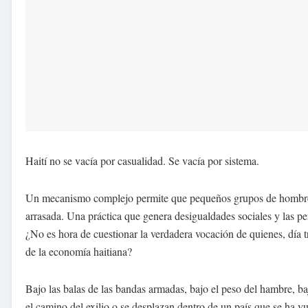
Haití no se vacía por casualidad. Se vacía por sistema.
Un mecanismo complejo permite que pequeños grupos de hombres y
arrasada. Una práctica que genera desigualdades sociales y las p
¿No es hora de cuestionar la verdadera vocación de quienes, día tr
de la economía haitiana?
Bajo las balas de las bandas armadas, bajo el peso del hambre, ba
el camino del exilio o se desplazan dentro de un país que se ha v