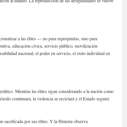
anecen al mando. La reproducción de las desigualdades se vuelve
ionalizar a las élites — no para expropiarlas, sino para
ibutiva, educación cívica, servicio público, movilización
nsabilidad nacional, el poder en servicio, el éxito individual en
político. Mientras las élites sigan considerando a la nación como
éxodo continuará, la violencia se reciclará y el Estado seguirá
ón sacrificada por sus élites. Y la Historia observa.