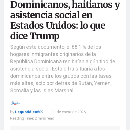
Dominicanos, haitianos y
asistencia social en
Estados Unidos: lo que
dice Trump
Según este documento, el 68,1 % de los
hogares inmigrantes originarios de la
República Dominicana recibirían algún tipo de
asistencia social. Esta cifra situaría a los
dominicanos entre los grupos con las tasas
más altas, solo por detrás de Bután, Yemen,
Somalia y las Islas Marshall.
by
Lequotidien509
11 de enero de 2026
Reading Time: 2 mins read