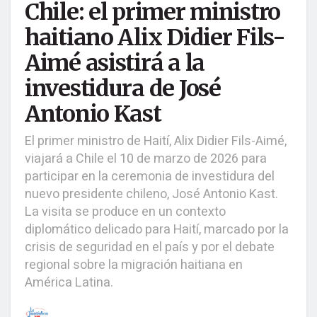
Chile: el primer ministro
haitiano Alix Didier Fils-
Aimé asistirá a la
investidura de José
Antonio Kast
El primer ministro de Haití, Alix Didier Fils-Aimé,
viajará a Chile el 10 de marzo de 2026 para
participar en la ceremonia de investidura del
nuevo presidente chileno, José Antonio Kast.
La visita se produce en un contexto
diplomático delicado para Haití, marcado por la
crisis de seguridad en el país y por el debate
regional sobre la migración haitiana en
América Latina.