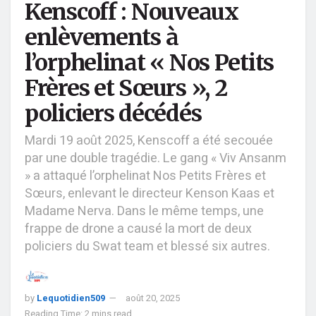
Kenscoff : Nouveaux
enlèvements à
l’orphelinat « Nos Petits
Frères et Sœurs », 2
policiers décédés
Mardi 19 août 2025, Kenscoff a été secouée
par une double tragédie. Le gang « Viv Ansanm
» a attaqué l’orphelinat Nos Petits Frères et
Sœurs, enlevant le directeur Kenson Kaas et
Madame Nerva. Dans le même temps, une
frappe de drone a causé la mort de deux
policiers du Swat team et blessé six autres.
by
Lequotidien509
août 20, 2025
Reading Time: 2 mins read