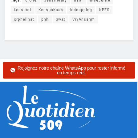
Tags:
drone
GenaHeraty
haiti
insecurite
kenscoff
KensonKaas
kidnapping
NPFS
orphelinat
pnh
Swat
VivAnsanm
Rejoignez notre chaîne WhatsApp pour rester informé
en temps réel.