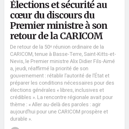
Élections et sécurité au
cœur du discours du
Premier ministre à son
retour de la CARICOM
De retour de la 50ᵉ réunion ordinaire de la
CARICOM, tenue à Basse-Terre, Saint-Kitts-et-
Nevis, le Premier ministre Alix Didier Fils-Aimé
a, jeudi, réaffirmé la priorité de son
gouvernement : rétablir l’autorité de l’État et
préparer les conditions nécessaires pour des
élections générales « libres, inclusives et
crédibles ». La rencontre régionale avait pour
thème : « Aller au-delà des paroles : agir
aujourd’hui pour une CARICOM prospère et
durable ».