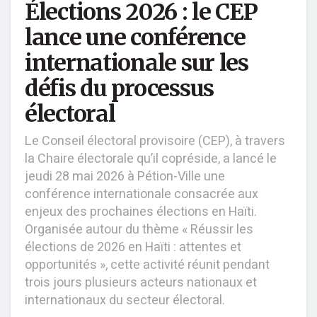
Élections 2026 : le CEP
lance une conférence
internationale sur les
défis du processus
électoral
Le Conseil électoral provisoire (CEP), à travers
la Chaire électorale qu’il copréside, a lancé le
jeudi 28 mai 2026 à Pétion-Ville une
conférence internationale consacrée aux
enjeux des prochaines élections en Haïti.
Organisée autour du thème « Réussir les
élections de 2026 en Haïti : attentes et
opportunités », cette activité réunit pendant
trois jours plusieurs acteurs nationaux et
internationaux du secteur électoral.