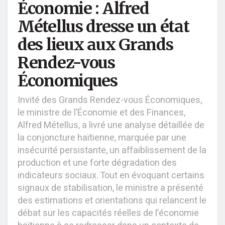
Économie : Alfred
Métellus dresse un état
des lieux aux Grands
Rendez-vous
Économiques
Invité des Grands Rendez-vous Économiques,
le ministre de l’Économie et des Finances,
Alfred Métellus, a livré une analyse détaillée de
la conjoncture haïtienne, marquée par une
insécurité persistante, un affaiblissement de la
production et une forte dégradation des
indicateurs sociaux. Tout en évoquant certains
signaux de stabilisation, le ministre a présenté
des estimations et orientations qui relancent le
débat sur les capacités réelles de l’économie