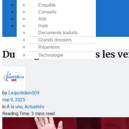
Société
Enquête
Finances personnelles
République Dominicaine
Culture
Conseils
Insertion Demandée
Le monde des affaires
Revue de l’actualité
Sport
Arts
Cuisine
Le Monde Juridique
Communiqué de Presse
Bibliothèque
Haiti
Histoire
Découverte
Opinion
Documents traduits
Le monde sportif
Littérature
Education
Courrier des lecteurs
Grands dossiers
Le monde sportif féminin
Poésie
Environnement
Portrait
Répertoire
Santé
Du sang haïtien dans les v
Technologie
by
Lequotidien509
mai 9, 2025
in
A la une
,
Actualités
Reading Time: 3 mins read