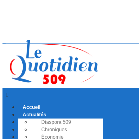
Accueil
Actualités
Editorial
Diaspora 509
Finance
Chroniques
International
Analyse
Économie
L’edito 509
National