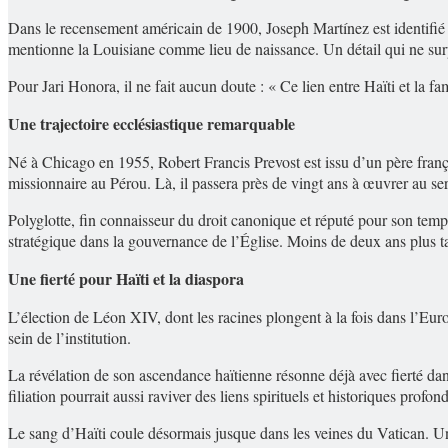
Dans le recensement américain de 1900, Joseph Martínez est identifié 
mentionne la Louisiane comme lieu de naissance. Un détail qui ne surpre
Pour Jari Honora, il ne fait aucun doute : « Ce lien entre Haïti et la f
Une trajectoire ecclésiastique remarquable
Né à Chicago en 1955, Robert Francis Prevost est issu d’un père fran
missionnaire au Pérou. Là, il passera près de vingt ans à œuvrer au se
Polyglotte, fin connaisseur du droit canonique et réputé pour son tem
stratégique dans la gouvernance de l’Église. Moins de deux ans plus tar
Une fierté pour Haïti et la diaspora
L’élection de Léon XIV, dont les racines plongent à la fois dans l’Euro
sein de l’institution.
La révélation de son ascendance haïtienne résonne déjà avec fierté da
filiation pourrait aussi raviver des liens spirituels et historiques profond
Le sang d’Haïti coule désormais jusque dans les veines du Vatican. 