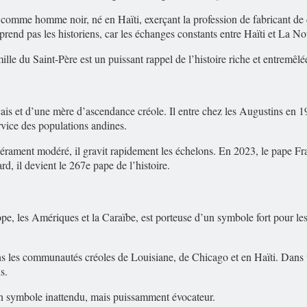
comme homme noir, né en Haïti, exerçant la profession de fabricant de 
nd pas les historiens, car les échanges constants entre Haïti et La Nouv
amille du Saint-Père est un puissant rappel de l’histoire riche et entremê
çais et d’une mère d’ascendance créole. Il entre chez les Augustins e
rvice des populations andines.
pérament modéré, il gravit rapidement les échelons. En 2023, le pape Fra
d, il devient le 267e pape de l’histoire.
pe, les Amériques et la Caraïbe, est porteuse d’un symbole fort pour les 
ns les communautés créoles de Louisiane, de Chicago et en Haïti. Dans u
s.
Un symbole inattendu, mais puissamment évocateur.