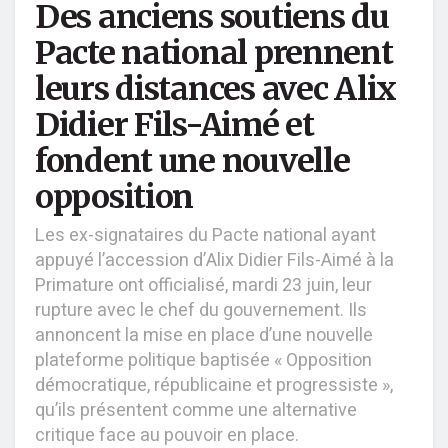
Des anciens soutiens du
Pacte national prennent
leurs distances avec Alix
Didier Fils-Aimé et
fondent une nouvelle
opposition
Les ex-signataires du Pacte national ayant
appuyé l’accession d’Alix Didier Fils-Aimé à la
Primature ont officialisé, mardi 23 juin, leur
rupture avec le chef du gouvernement. Ils
annoncent la mise en place d’une nouvelle
plateforme politique baptisée « Opposition
démocratique, républicaine et progressiste »,
qu’ils présentent comme une alternative
critique face au pouvoir en place.