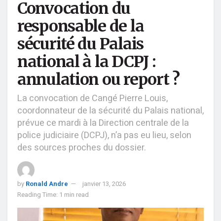
Convocation du
responsable de la
sécurité du Palais
national à la DCPJ :
annulation ou report ?
La convocation de Cangé Pierre Louis,
coordonnateur de la sécurité du Palais national,
prévue ce mardi à la Direction centrale de la
police judiciaire (DCPJ), n’a pas eu lieu, selon
des sources proches du dossier.
by
Ronald Andre
janvier 13, 2026
Reading Time: 1 min read