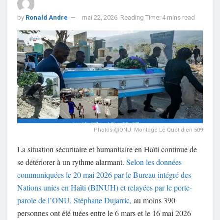
by
Ronald Andre
mai 22, 2026
Reading Time: 4 mins read
Photos @ONU. Montage Le Quotidien 509
La situation sécuritaire et humanitaire en Haïti continue de
se détériorer à un rythme alarmant.
Selon les données
communiquées le 20 mai 2026 par le Bureau intégré des
Nations unies en Haïti (BINUH) et relayées par le porte-
parole de l’ONU, Stéphane Dujarric,
au moins 390
personnes ont été tuées entre le 6 mars et le 16 mai 2026