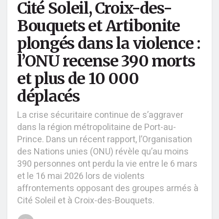
Cité Soleil, Croix-des-
Bouquets et Artibonite
plongés dans la violence :
l’ONU recense 390 morts
et plus de 10 000
déplacés
La crise sécuritaire continue de s’aggraver
dans la région métropolitaine de Port-au-
Prince. Dans un récent rapport, l’Organisation
des Nations unies (ONU) révèle qu’au moins
390 personnes ont perdu la vie entre le 6 mars
et le 16 mai 2026 lors de violents
affrontements opposant des groupes armés à
Cité Soleil et à Croix-des-Bouquets.