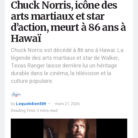
Chuck Norris, icône des
arts martiaux et star
d’action, meurt à 86 ans à
Hawaï
Chuck Norris est décédé à 86 ans à Hawaï. La
légende des arts martiaux et star de Walker,
Texas Ranger laisse derrière lui un héritage
durable dans le cinéma, la télévision et la
culture populaire.
by
Lequotidien509
mars 21, 2026
Reading Time: 2 mins read