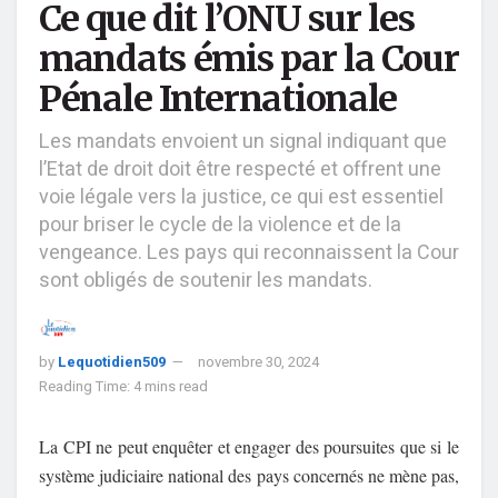
Ce que dit l’ONU sur les
mandats émis par la Cour
Pénale Internationale
Les mandats envoient un signal indiquant que
l’Etat de droit doit être respecté et offrent une
voie légale vers la justice, ce qui est essentiel
pour briser le cycle de la violence et de la
vengeance. Les pays qui reconnaissent la Cour
sont obligés de soutenir les mandats.
by
Lequotidien509
novembre 30, 2024
Reading Time: 4 mins read
La CPI ne peut enquêter et engager des poursuites que si le
système judiciaire national des pays concernés ne mène pas,