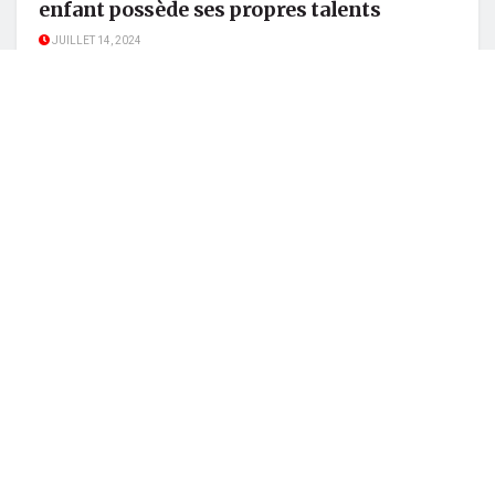
enfant possède ses propres talents
JUILLET 14, 2024
CONSEILS
L’enfant doit embrasser des études qui lui
font sourire
JUILLET 7, 2024