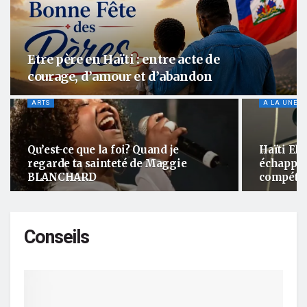
Etre père en Haïti : entre acte de
courage, d’amour et d’abandon
ARTS
A LA UNE
Qu’est-ce que la foi? Quand je
Haïti Ele
regarde ta sainteté de Maggie
échappe 
BLANCHARD
compéte
Conseils