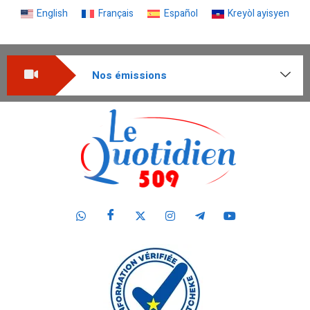
English
Français
Español
Kreyòl ayisyen
Nos émissions