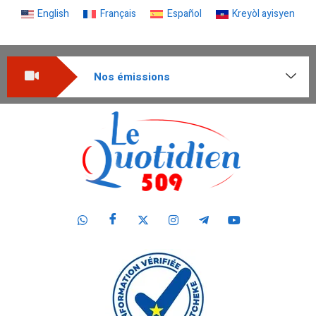
English
Français
Español
Kreyòl ayisyen
Nos émissions