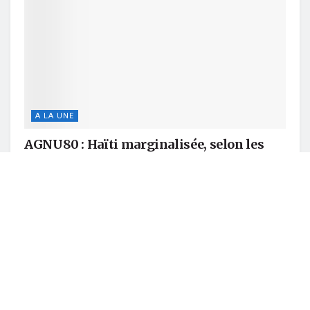
A LA UNE
AGNU80 : Haïti marginalisée, selon les
photos, malgré les décisions majeures sur
sa sécurité
SEPTEMBRE 27, 2025