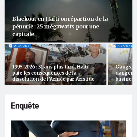
Blackout en Haïti ou répartion de la
pénurie : 25 mégawatts pour une
capitale
A LA UNE
A LA UNE
1995-2026 : 31 ans plus tard, Haïti
Gangs, c
paie les conséquences de la
danger e
dissolution de l’Armée par Aristide
business
Enquête