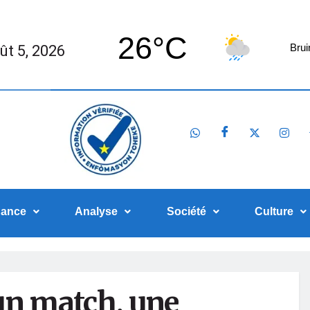
26°C
ût 5, 2026
Brui
nance
Analyse
Société
Culture
’un match, une