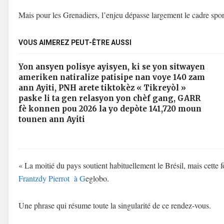
Mais pour les Grenadiers, l’enjeu dépasse largement le cadre sport
VOUS AIMEREZ PEUT-ÊTRE AUSSI
Yon ansyen polisye ayisyen, ki se yon sitwayen
ameriken natiralize patisipe nan voye 140 zam
ann Ayiti, PNH arete tiktokèz « Tikreyòl »
paske li ta gen relasyon yon chèf gang, GARR
fè konnen pou 2026 la yo depòte 141,720 moun
tounen ann Ayiti
« La moitié du pays soutient habituellement le Brésil, mais cette fo
Frantzdy Pierrot à G
eglobo.
Une phrase qui résume toute la singularité de ce rendez-vous.