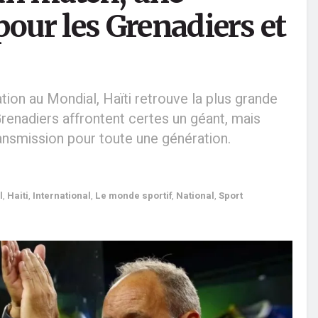
pour les Grenadiers et
ion au Mondial, Haïti retrouve la plus grande
Grenadiers affrontent certes un géant, mais
ransmission pour toute une génération.
l
,
Haiti
,
International
,
Le monde sportif
,
National
,
Sport