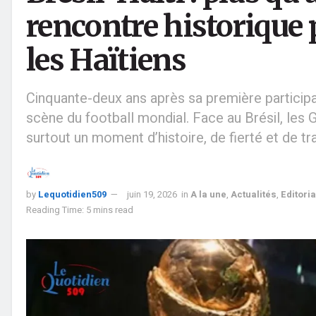
rencontre historique 
les Haïtiens
Cinquante-deux ans après sa première participat
scène du football mondial. Face au Brésil, les 
surtout un moment d’histoire, de fierté et de t
by
Lequotidien509
juin 19, 2026
in
A la une
,
Actualités
,
Editoria
Reading Time: 5 mins read