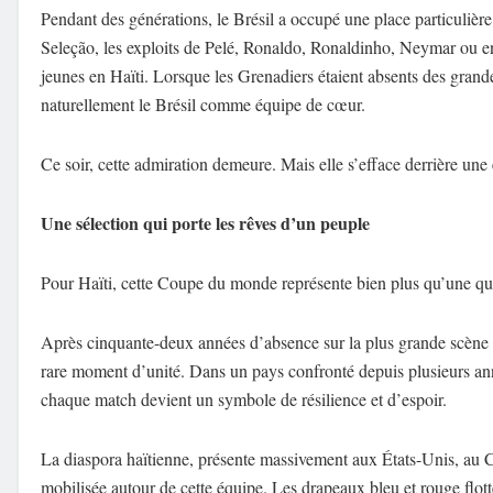
Pendant des générations, le Brésil a occupé une place particulière
Seleção, les exploits de Pelé, Ronaldo, Ronaldinho, Neymar ou en
jeunes en Haïti. Lorsque les Grenadiers étaient absents des grand
naturellement le Brésil comme équipe de cœur.
Ce soir, cette admiration demeure. Mais elle s’efface derrière une é
Une sélection qui porte les rêves d’un peuple
Pour Haïti, cette Coupe du monde représente bien plus qu’une qual
Après cinquante-deux années d’absence sur la plus grande scène d
rare moment d’unité. Dans un pays confronté depuis plusieurs ann
chaque match devient un symbole de résilience et d’espoir.
La diaspora haïtienne, présente massivement aux États-Unis, au C
mobilisée autour de cette équipe. Les drapeaux bleu et rouge flott