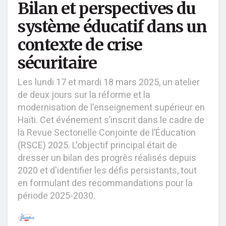
Bilan et perspectives du
système éducatif dans un
contexte de crise
sécuritaire
Les lundi 17 et mardi 18 mars 2025, un atelier
de deux jours sur la réforme et la
modernisation de l’enseignement supérieur en
Haïti. Cet événement s’inscrit dans le cadre de
la Revue Sectorielle Conjointe de l’Éducation
(RSCE) 2025. L'objectif principal était de
dresser un bilan des progrès réalisés depuis
2020 et d'identifier les défis persistants, tout
en formulant des recommandations pour la
période 2025-2030.