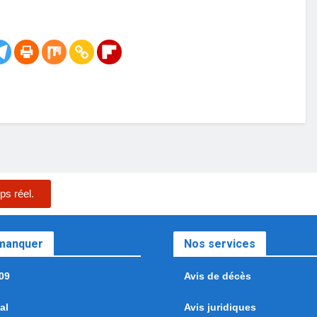
ps réel.
 manquer
Nos services
09
Avis de décès
al
Avis juridiques