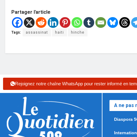
Partager l'article
Tags:
assassinat
haiti
hinche
Rejoignez notre chaîne WhatsApp pour rester informé en tem
A ne pas
Diaspora 5
Internation