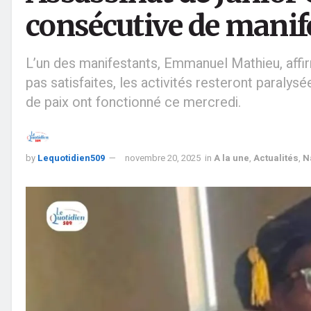
consécutive de manif
L’un des manifestants, Emmanuel Mathieu, affir
pas satisfaites, les activités resteront paralysée
de paix ont fonctionné ce mercredi.
by
Lequotidien509
novembre 20, 2025
in
A la une
,
Actualités
,
N