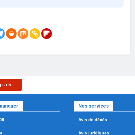
ps réel.
 manquer
Nos services
09
Avis de décès
al
Avis juridiques