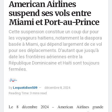
American Airlines
suspend ses vols entre
Miami et Port-au-Prince
Cette suspension constitue un coup dur pour
les voyageurs haïtiens, notamment la diaspora
basée à Miami, qui dépend largement de ce vol
pour ses déplacements. D’autant que jusqu’à
date les frontières aériennes entre la
République Dominicaine et Haïti sont toujours
fermées.
by
Lequotidien509
décembre 8, 2024
Reading Time: 3 mins read
Le 8 décembre 2024 – American Airlines grande