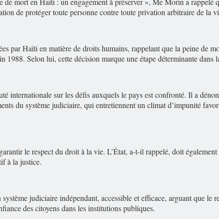
ne de mort en Haïti : un engagement à préserver », Me Morin a rappelé que 
tion de protéger toute personne contre toute privation arbitraire de la vi
es par Haïti en matière de droits humains, rappelant que la peine de mort
 juin 1988. Selon lui, cette décision marque une étape déterminante dans l
 internationale sur les défis auxquels le pays est confronté. Il a dénonc
ents du système judiciaire, qui entretiennent un climat d’impunité favori
 à garantir le respect du droit à la vie. L’État, a-t-il rappelé, doit égale
f à la justice.
un système judiciaire indépendant, accessible et efficace, arguant que le 
nfiance des citoyens dans les institutions publiques.