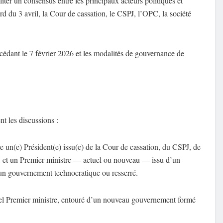
iliter un consensus entre les principaux acteurs politiques et
rd du 3 avril, la Cour de cassation, le CSPJ, l’OPC, la société
récédant le 7 février 2026 et les modalités de gouvernance de
t les discussions :
re un(e) Président(e) issu(e) de la Cour de cassation, du CSPJ, de
ile, et un Premier ministre — actuel ou nouveau — issu d’un
un gouvernement technocratique ou resserré.
tuel Premier ministre, entouré d’un nouveau gouvernement formé