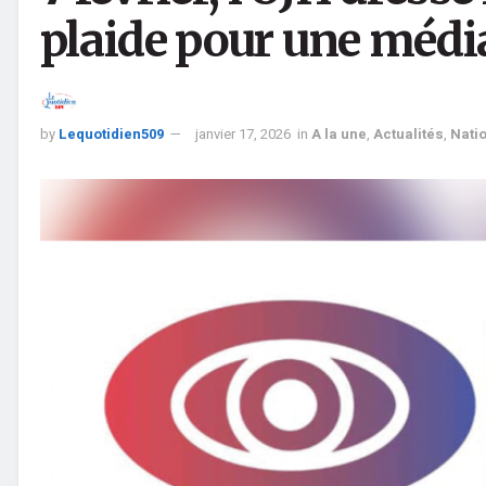
plaide pour une média
by
Lequotidien509
janvier 17, 2026
in
A la une
,
Actualités
,
Nati