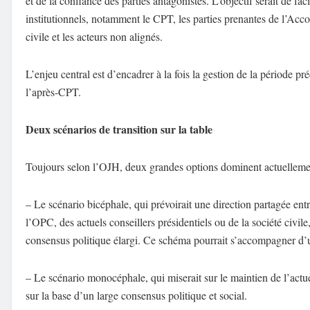
et de la confiance des parties antagonistes. L’objectif serait de fac
institutionnels, notamment le CPT, les parties prenantes de l’Acco
civile et les acteurs non alignés.
L’enjeu central est d’encadrer à la fois la gestion de la période p
l’après-CPT.
Deux scénarios de transition sur la table
Toujours selon l’OJH, deux grandes options dominent actuellemen
– Le scénario bicéphale, qui prévoirait une direction partagée ent
l’OPC, des actuels conseillers présidentiels ou de la société civ
consensus politique élargi. Ce schéma pourrait s’accompagner d’
– Le scénario monocéphale, qui miserait sur le maintien de l’ac
sur la base d’un large consensus politique et social.