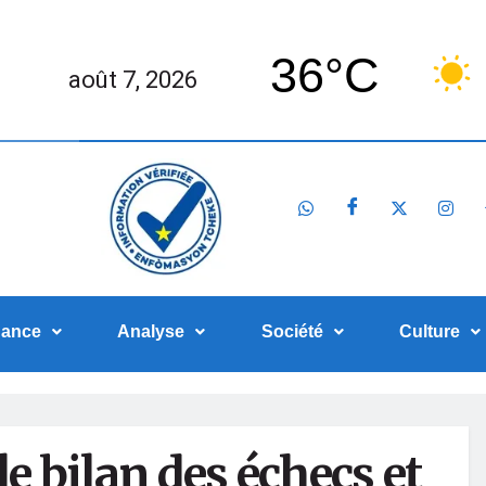
36°C
août 7, 2026
nance
Analyse
Société
Culture
 le bilan des échecs et