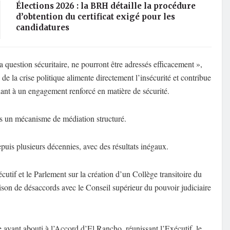
Élections 2026 : la BRH détaille la procédure
d’obtention du certificat exigé pour les
candidatures
question sécuritaire, ne pourront être adressés efficacement »,
e la crise politique alimente directement l’insécurité et contribue
quant à un engagement renforcé en matière de sécurité.
ns un mécanisme de médiation structuré.
puis plusieurs décennies, avec des résultats inégaux.
cutif et le Parlement sur la création d’un Collège transitoire du
ison de désaccords avec le Conseil supérieur du pouvoir judiciaire
e ayant abouti à l’Accord d’El Rancho, réunissant l’Exécutif, le