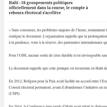
Haïti : 18 groupements politiques
officiellement dans la course, le compte à
rebours électoral s’accélère
« Sans consensus, les problèmes majeurs de l’heure, notamment la 
souligne le document. L’organisation rappelle que la prolongation d
à la prudence, voire à la réserve, des partenaires internationaux 
Pour l’OJH, aucune sortie de crise durable n’est envisageable sa
Le document rappelle que cette pratique est récurrente en Haïti de
En 2012, Religion pour la Paix avait facilité un accord entre l’Exé
Conseil électoral permanent, avant d’abandonner l’initiative en ra
(CSPJ).
En 2014, la Conférence épiscopale d’Haïti avait piloté le dialogu