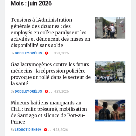
Mois :
juin 2026
Tensions à l’Administration
générale des douanes : des
employés en colère paralysent les
activités et dénoncent des mises en
disponibilité sans solde
BY
DODELEY ORÉLUS
JUIN 23, 2026
Gaz lacrymogènes contre les futurs
médecins : la répression policière
provoque un tollé dans le secteur de
la santé
BY
DODELEY ORÉLUS
JUIN 23, 2026
Mineurs haïtiens manquants au
Chili : trafic présumé, mobilisation
de Santiago et silence de Port-au-
Prince
BY
LEQUOTIDIEN509
JUIN 23, 2026