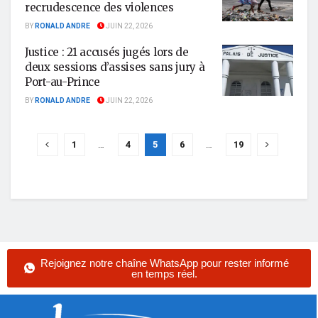
recrudescence des violences
BY
RONALD ANDRE
JUIN 22, 2026
Justice : 21 accusés jugés lors de
deux sessions d’assises sans jury à
Port-au-Prince
BY
RONALD ANDRE
JUIN 22, 2026
1
…
4
5
6
…
19
Rejoignez notre chaîne WhatsApp pour rester informé
en temps réel.