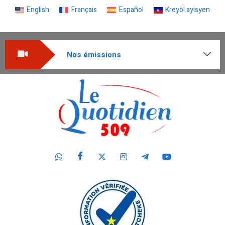
English
Français
Español
Kreyòl ayisyen
Nos émissions