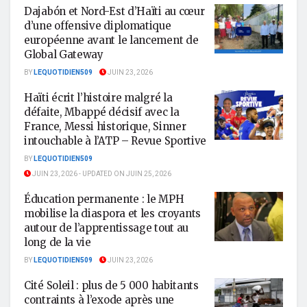
Dajabón et Nord-Est d’Haïti au cœur
d’une offensive diplomatique
européenne avant le lancement de
Global Gateway
BY
LEQUOTIDIEN509
JUIN 23, 2026
Haïti écrit l’histoire malgré la
défaite, Mbappé décisif avec la
France, Messi historique, Sinner
intouchable à l’ATP – Revue Sportive
BY
LEQUOTIDIEN509
JUIN 23, 2026 - UPDATED ON JUIN 25, 2026
Éducation permanente : le MPH
mobilise la diaspora et les croyants
autour de l’apprentissage tout au
long de la vie
BY
LEQUOTIDIEN509
JUIN 23, 2026
Cité Soleil : plus de 5 000 habitants
contraints à l’exode après une