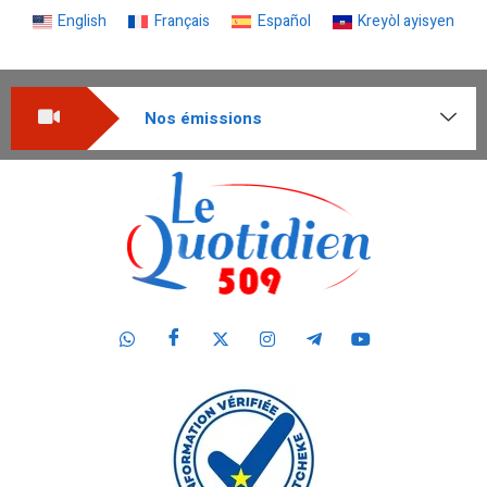
English
Français
Español
Kreyòl ayisyen
Nos émissions