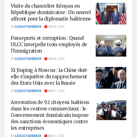
Visite du chancelier Kényan en
République dominicaine : Un nouvel
affront pour la diplomatie haïtienne
BY
LEQUOTIDIEN509
MAI 8, 2025
Passeports et corruption : Quand
ULCC interpelle trois employés de
l’Immigration
BY
LEQUOTIDIEN509
MAI 8, 2025
Xi Jinping à Moscou : la Chine doit-
elle s’inquiéter du rapprochement
des Etats-Unis avec la Russie
BY
LEQUOTIDIEN509
MAI 7, 2025
Arrestation de 92 citoyens haïtiens
dans les centres commerciaux : le
Gouvernement dominicain impose
des sanctions économiques contre
les entreprises
BY
LEQUOTIDIEN509
MAI 7, 2025