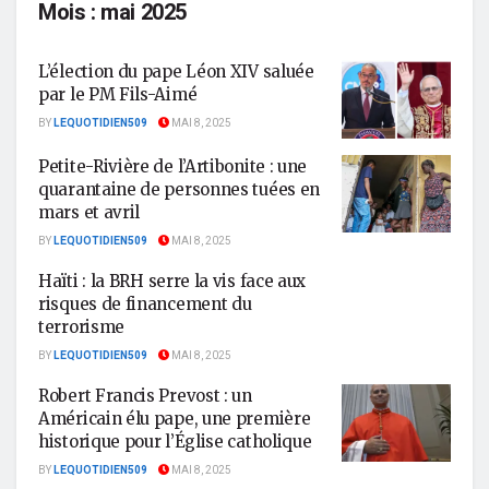
Mois :
mai 2025
L’élection du pape Léon XIV saluée
par le PM Fils-Aimé
BY
LEQUOTIDIEN509
MAI 8, 2025
Petite-Rivière de l’Artibonite : une
quarantaine de personnes tuées en
mars et avril
BY
LEQUOTIDIEN509
MAI 8, 2025
Haïti : la BRH serre la vis face aux
risques de financement du
terrorisme
BY
LEQUOTIDIEN509
MAI 8, 2025
Robert Francis Prevost : un
Américain élu pape, une première
historique pour l’Église catholique
BY
LEQUOTIDIEN509
MAI 8, 2025