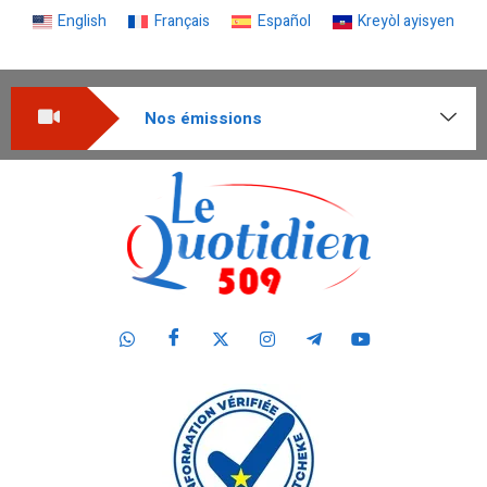
English
Français
Español
Kreyòl ayisyen
Nos émissions