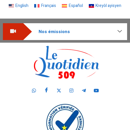
English
Français
Español
Kreyòl ayisyen
Nos émissions