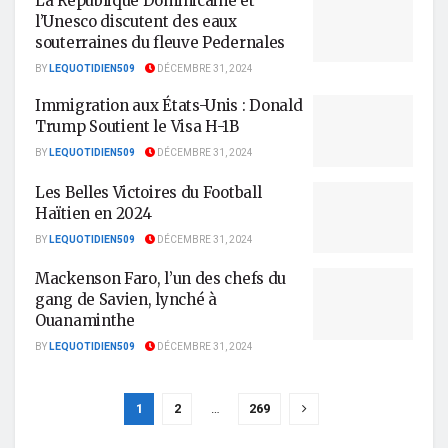
La République Dominicaine et
l’Unesco discutent des eaux
souterraines du fleuve Pedernales
BY
LEQUOTIDIEN509
DÉCEMBRE 31, 2024
Immigration aux États-Unis : Donald
Trump Soutient le Visa H-1B
BY
LEQUOTIDIEN509
DÉCEMBRE 31, 2024
Les Belles Victoires du Football
Haïtien en 2024
BY
LEQUOTIDIEN509
DÉCEMBRE 31, 2024
Mackenson Faro, l’un des chefs du
gang de Savien, lynché à
Ouanaminthe
BY
LEQUOTIDIEN509
DÉCEMBRE 31, 2024
1
2
…
269