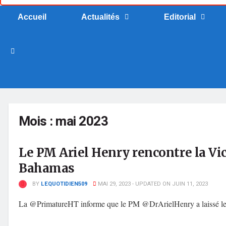
Accueil
Actualités
Editorial
Mois :
mai 2023
Le PM Ariel Henry rencontre la Vi
Bahamas
BY
LEQUOTIDIEN509
MAI 29, 2023 - UPDATED ON JUIN 11, 2023
La @PrimatureHT informe que le PM @DrArielHenry a laissé le pay