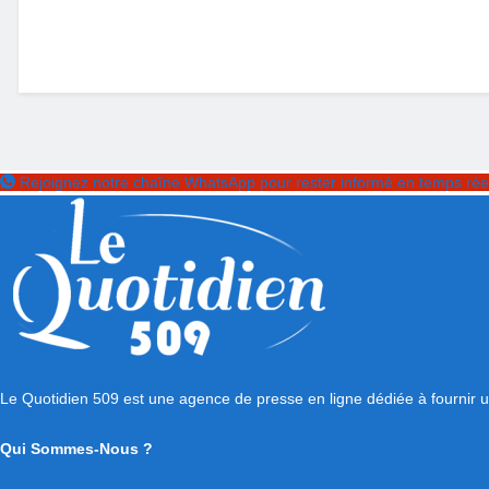
Rejoignez notre chaîne WhatsApp pour rester informé en temps rée
Le Quotidien 509 est une agence de presse en ligne dédiée à fournir une
Qui Sommes-Nous ?